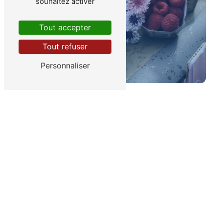
souhaitez activer
Tout accepter
Vente
Tout refuser
DÉCOUVRIR
Personnaliser
LES GOURMANDINES
La production
des fruits
Notre entreprise produit divers
fruits rouges
(mûres, framboises, groseilles, fraises des
bois) en utilisant une culture raisonnée visant à
économiser l'eau, l'engrais, et à minimiser
l'utilisation de produits phytosanitaires.