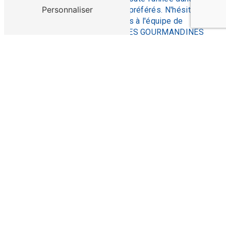
Personnaliser
vos smoothies ou desserts préférés. N'hésitez
pas à demander des conseils à l'équipe de
l'EARL DE LA CHAPELLE - LES GOURMANDINES
pour tirer le meilleur parti de vos fraises!
Avec l'EARL DE LA CHAPELLE - LES
GOURMANDINES, plongez dans l'univers
gourmand des fraises de Brive-la-Gaillarde et
régalez-vous avec des fruits frais, savoureux et
respectueux de l'environnement. Faites le choix
de la qualité et de la proximité en choisissant
les fraises de l'EARL DE LA CHAPELLE - LES
GOURMANDINES pour une expérience gustative
inoubliable!
En savoir plus
Contactez-nous