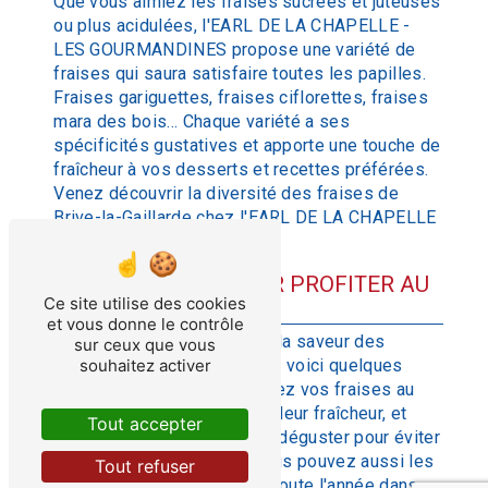
Que vous aimiez les fraises sucrées et juteuses
ou plus acidulées, l'EARL DE LA CHAPELLE -
LES GOURMANDINES propose une variété de
fraises qui saura satisfaire toutes les papilles.
Fraises gariguettes, fraises ciflorettes, fraises
mara des bois... Chaque variété a ses
spécificités gustatives et apporte une touche de
fraîcheur à vos desserts et recettes préférées.
Venez découvrir la diversité des fraises de
Brive-la-Gaillarde chez l'EARL DE LA CHAPELLE
- LES GOURMANDINES!
DES CONSEILS POUR PROFITER AU
Ce site utilise des cookies
MIEUX DES FRAISES
et vous donne le contrôle
Pour profiter pleinement de la saveur des
sur ceux que vous
fraises de Brive-la-Gaillarde, voici quelques
souhaitez activer
conseils pratiques. Conservez vos fraises au
réfrigérateur pour préserver leur fraîcheur, et
Tout accepter
lavez-les juste avant de les déguster pour éviter
qu'elles ne ramollissent. Vous pouvez aussi les
Tout refuser
congeler pour les déguster toute l'année dans